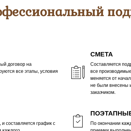
офессиональный под
СМЕТА
ый договор на
Составляется под
руются все этапы, условия
все производимые
меняется от начал
не были внесены 
заказчиком.
ПОЭТАПНЫЕ
 и составляется график с
По окончании кажд
 каждого.
приемки выполнен