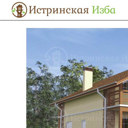
Строительтсво
→
Дома из бруса
→
Проект 3