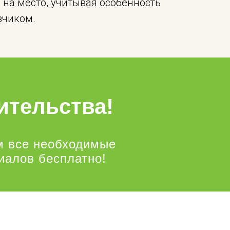
на место, учитывая особенность
зчиком.
ительства!
м все необходимые
иалов бесплатно!