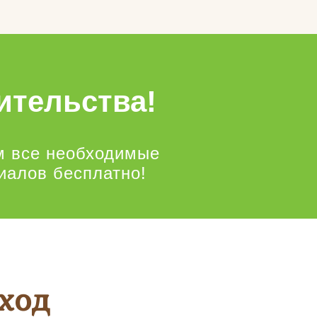
ительства!
м все необходимые
иалов бесплатно!
ход