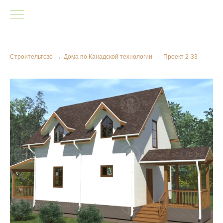
Строительтсво
→
Дома по Канадской технологии
→
Проект 2-33