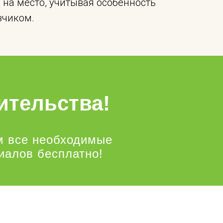
на место, учитывая особенность
зчиком.
ительства!
м все необходимые
иалов бесплатно!