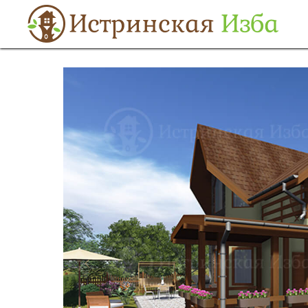
Строительтсво
→
Каркасные дома
→
Проект