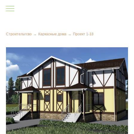
Строительтсво
→
Каркасные дома
→
Проект 1-18