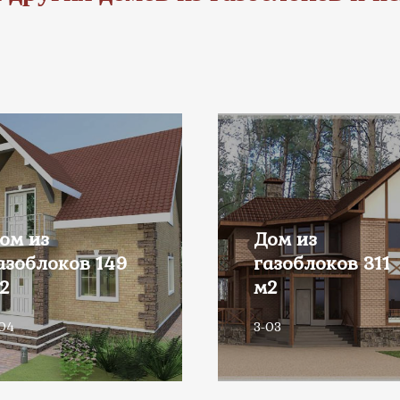
ом из
Дом из
азоблоков 149
газоблоков 311
2
м2
04
3-03