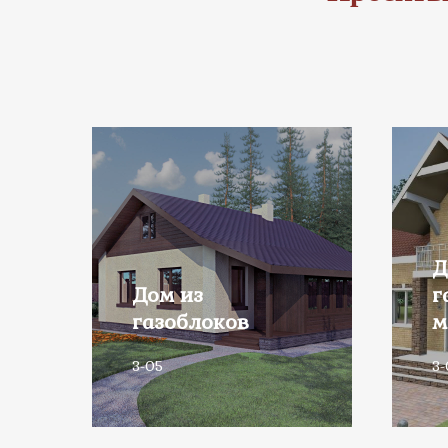
Д
Дом из
г
газоблоков
м
3-05
3-