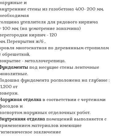
наружные и
внутренние стены из газобетона 400- 200 мм,
необходимая
толщина утеплителя для рядового кирпича
= 100 мм; (на усмотрение заказчика)
перегородки кирпич - 120
мм. Перекрытия ж/б ,
кровля многоскатная по деревянным стропилам
с обрешеткой,
покрытие - металлочерепица.
Фундаменты
под несущие стены ленточные
монолитные.
Подошва фундамента расположена на глубине :
-1,200 от
поверхн.
Наружная отделка
в соответствии с чертежами
фасадов и
паспортом наружных отделочных работ.
Внутренняя отделка
помещений выполняется с
применением материалов имеющие
гигиеническое заключение