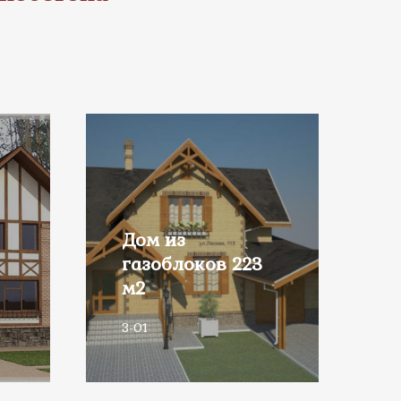
Дом из
газоблоков 223
м2
3-01